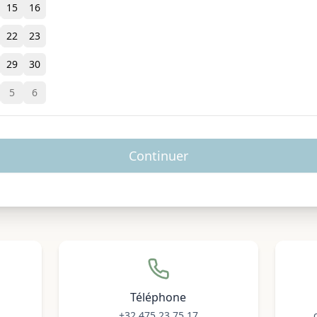
15
16
22
23
29
30
5
6
Continuer
Téléphone
+32 475 23 75 17