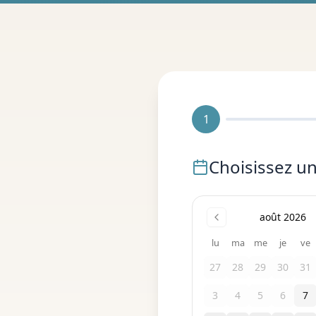
1
Choisissez u
août 2026
lu
ma
me
je
ve
27
28
29
30
31
3
4
5
6
7