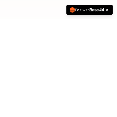
Edit with
Horaires
Lundi - Vendredi : 9h00 - 19h00
Samedi : 9h00 - 13h00
Dimanche : Fermé
Sur rendez-vous uniquement