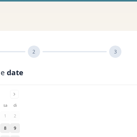
2
3
ne
date
sa
di
1
2
8
9