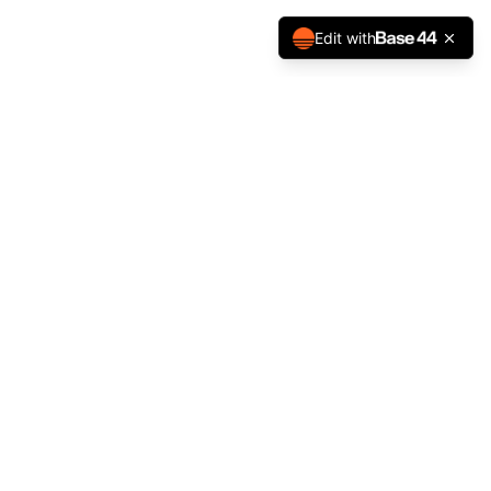
Edit with
Pierre Lemaire
PL
Hypnothérapeute certifié
Accompagnement personnalisé en hypnose thérapeutique
à Nivelles. Retrouvez sérénité et équilibre.
Contact
+32 475 23 75 17
contact@hypnoaid.be